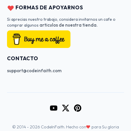
FORMAS DE APOYARNOS
Si aprecias nuestro trabajo, considera invitarnos un cafe o
articulos de nuestra tienda.
comprar algunos
CONTACTO
support@codeinfaith.com
Go to CodeInFaith's YouTube Cha
Go to CodeInFaith's Twitter 
Go to CodeInFaith's Pin
♥
© 2014 - 2026 CodeInFaith. Hecho con
para Su gloria