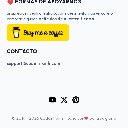
FORMAS DE APOYARNOS
Si aprecias nuestro trabajo, considera invitarnos un cafe o
articulos de nuestra tienda.
comprar algunos
CONTACTO
support@codeinfaith.com
Go to CodeInFaith's YouTube Cha
Go to CodeInFaith's Twitter 
Go to CodeInFaith's Pin
♥
© 2014 - 2026 CodeInFaith. Hecho con
para Su gloria