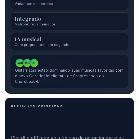
Variacoes de acordes
Integrado
Metronomo e treinador
IA musical
Gere progressoes em segundos
CR
MS
DT
Guitarristas estao dominando suas musicas favoritas com
o novo Gerador Inteligente de Progressoes do
ChordLeadR.
RECURSOS PRINCIPAIS
Tudo o que um guitarrista
precisa no bolso
ChordLeadR remove a friccao de aprender musicas