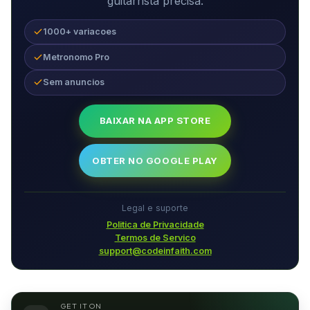
guitarrista precisa.
1000+ variacoes
Metronomo Pro
Sem anuncios
BAIXAR NA APP STORE
OBTER NO GOOGLE PLAY
Legal e suporte
Politica de Privacidade
Termos de Servico
support@codeinfaith.com
GET IT ON