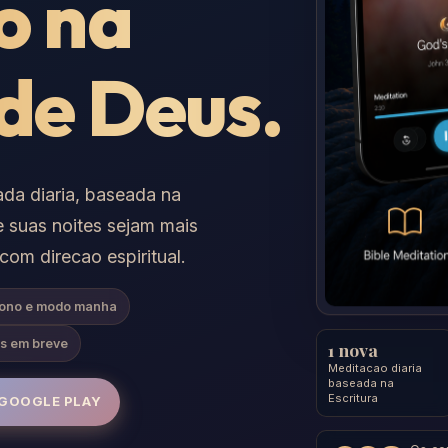
o na
de Deus.
da diaria, baseada na
e suas noites sejam mais
om direcao espiritual.
ono e modo manha
as em breve
1 nova
Meditacao diaria
baseada na
Escritura
 GOOGLE PLAY