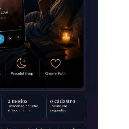
2 modos
0 cadastro
Descanso noturno
Escute em
e foco matinal
segundos