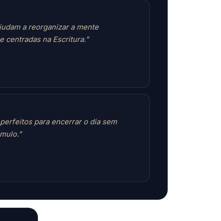
judam a reorganizar a mente
e centradas na Escritura.”
 perfeitos para encerrar o dia sem
mulo.”