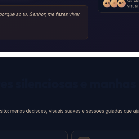
Os co
AS
JL
RC
visual
porque so tu, Senhor, me fazes viver
tes silenciosas e manhas
sito: menos decisoes, visuais suaves e sessoes guiadas que a