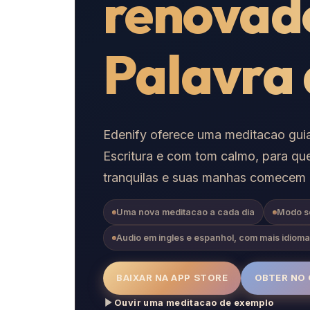
renovad
Palavra 
Edenify oferece uma meditacao guia
Escritura e com tom calmo, para qu
tranquilas e suas manhas comecem c
Uma nova meditacao a cada dia
Modo s
Audio em ingles e espanhol, com mais idiom
BAIXAR NA APP STORE
OBTER NO
Ouvir uma meditacao de exemplo