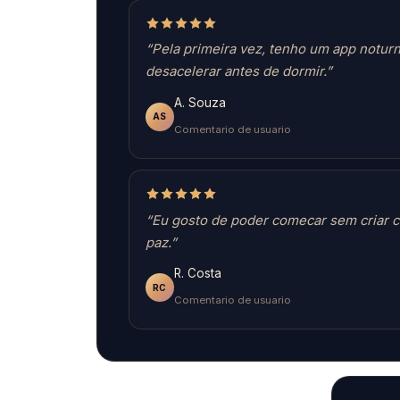
“Pela primeira vez, tenho um app notur
desacelerar antes de dormir.”
A. Souza
AS
Comentario de usuario
“Eu gosto de poder comecar sem criar c
paz.”
R. Costa
RC
Comentario de usuario