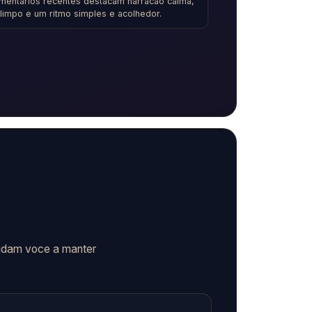
mentarios recentes destacam narracao calma,
 limpo e um ritmo simples e acolhedor.
judam voce a manter