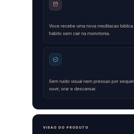
Direcao renovada todos os dias
Voce recebe uma nova meditacao biblica 
habito sem cair na monotonia.
Design sem distracoes
Sem ruido visual nem pressao por seque
ouvir, orar e descansar.
VISAO DO PRODUTO