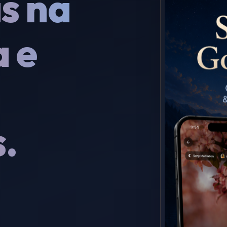
s na
a e
.