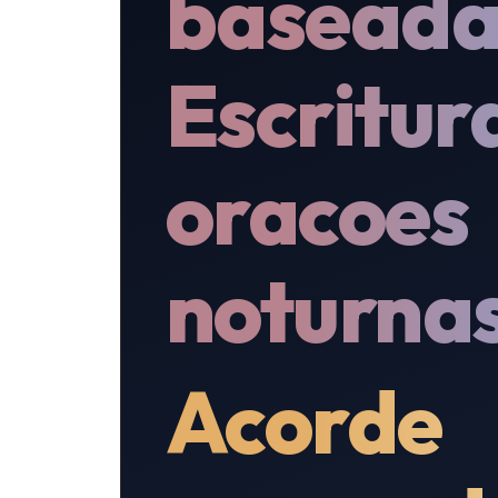
baseada
Escritur
oracoes
noturnas
Acorde