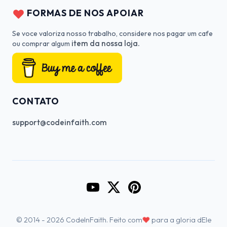
FORMAS DE NOS APOIAR
Se voce valoriza nosso trabalho, considere nos pagar um cafe
item da nossa loja.
ou comprar algum
CONTATO
support@codeinfaith.com
Go to CodeInFaith's YouTube Cha
Go to CodeInFaith's Twitter 
Go to CodeInFaith's Pin
♥
© 2014 - 2026 CodeInFaith. Feito com
para a gloria dEle