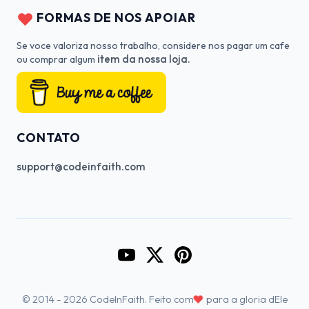
FORMAS DE NOS APOIAR
Se voce valoriza nosso trabalho, considere nos pagar um cafe
item da nossa loja.
ou comprar algum
CONTATO
support@codeinfaith.com
Go to CodeInFaith's YouTube Cha
Go to CodeInFaith's Twitter 
Go to CodeInFaith's Pin
♥
© 2014 - 2026 CodeInFaith. Feito com
para a gloria dEle