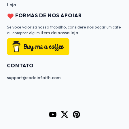
Loja
FORMAS DE NOS APOIAR
Se voce valoriza nosso trabalho, considere nos pagar um cafe
item da nossa loja.
ou comprar algum
CONTATO
support@codeinfaith.com
Go to CodeInFaith's YouTube Cha
Go to CodeInFaith's Twitter 
Go to CodeInFaith's Pin