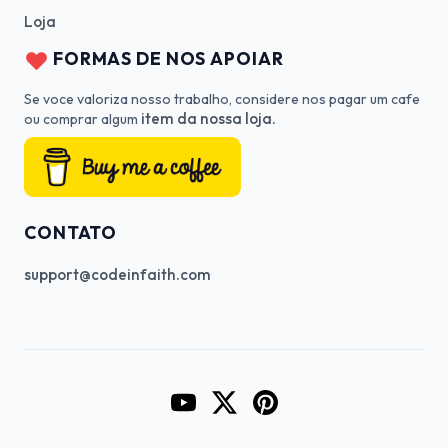
Loja
FORMAS DE NOS APOIAR
Se voce valoriza nosso trabalho, considere nos pagar um cafe
item da nossa loja.
ou comprar algum
CONTATO
support@codeinfaith.com
Go to CodeInFaith's YouTube Cha
Go to CodeInFaith's Twitter 
Go to CodeInFaith's Pin