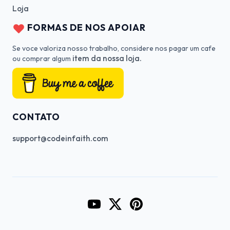
Loja
FORMAS DE NOS APOIAR
Se voce valoriza nosso trabalho, considere nos pagar um cafe
item da nossa loja.
ou comprar algum
CONTATO
support@codeinfaith.com
Go to CodeInFaith's YouTube Cha
Go to CodeInFaith's Twitter 
Go to CodeInFaith's Pin