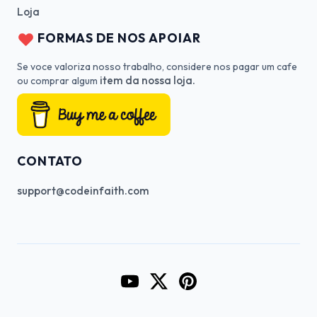
Loja
FORMAS DE NOS APOIAR
Se voce valoriza nosso trabalho, considere nos pagar um cafe
item da nossa loja.
ou comprar algum
CONTATO
support@codeinfaith.com
Go to CodeInFaith's YouTube Cha
Go to CodeInFaith's Twitter 
Go to CodeInFaith's Pin