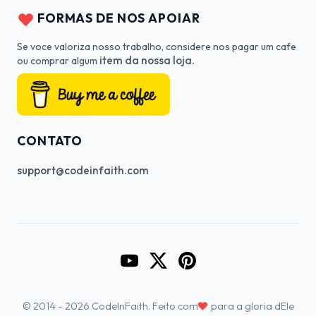
FORMAS DE NOS APOIAR
Se voce valoriza nosso trabalho, considere nos pagar um cafe
item da nossa loja.
ou comprar algum
CONTATO
support@codeinfaith.com
Go to CodeInFaith's YouTube Cha
Go to CodeInFaith's Twitter 
Go to CodeInFaith's Pin
♥
© 2014 - 2026 CodeInFaith. Feito com
para a gloria dEle