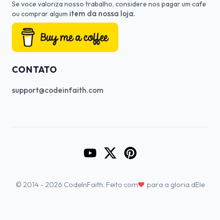
Se voce valoriza nosso trabalho, considere nos pagar um cafe
item da nossa loja.
ou comprar algum
CONTATO
support@codeinfaith.com
Go to CodeInFaith's YouTube Cha
Go to CodeInFaith's Twitter 
Go to CodeInFaith's Pin
♥
© 2014 - 2026 CodeInFaith. Feito com
para a gloria dEle