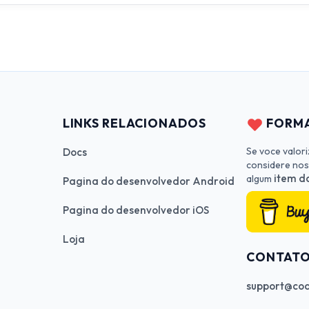
LINKS RELACIONADOS
FORMA
Se voce valor
Docs
considere nos
item da
algum
Pagina do desenvolvedor Android
Pagina do desenvolvedor iOS
Loja
CONTAT
support@cod