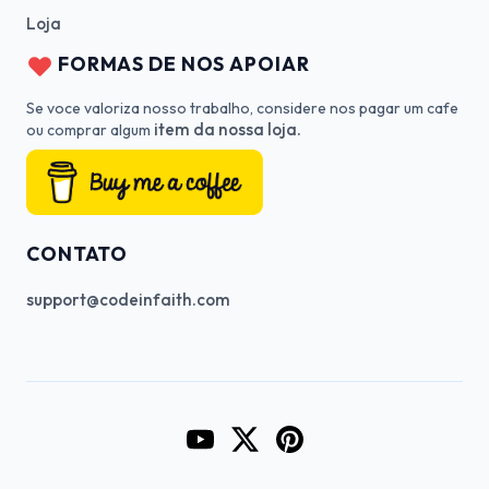
Loja
FORMAS DE NOS APOIAR
Se voce valoriza nosso trabalho, considere nos pagar um cafe
item da nossa loja.
ou comprar algum
CONTATO
support@codeinfaith.com
Go to CodeInFaith's YouTube Cha
Go to CodeInFaith's Twitter 
Go to CodeInFaith's Pin