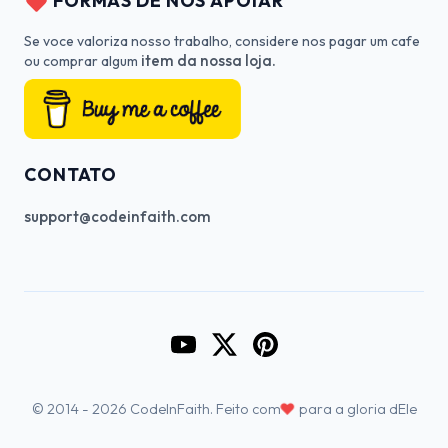
FORMAS DE NOS APOIAR
Se voce valoriza nosso trabalho, considere nos pagar um cafe
item da nossa loja.
ou comprar algum
CONTATO
support@codeinfaith.com
Go to CodeInFaith's YouTube Cha
Go to CodeInFaith's Twitter 
Go to CodeInFaith's Pin
♥
© 2014 - 2026 CodeInFaith. Feito com
para a gloria dEle