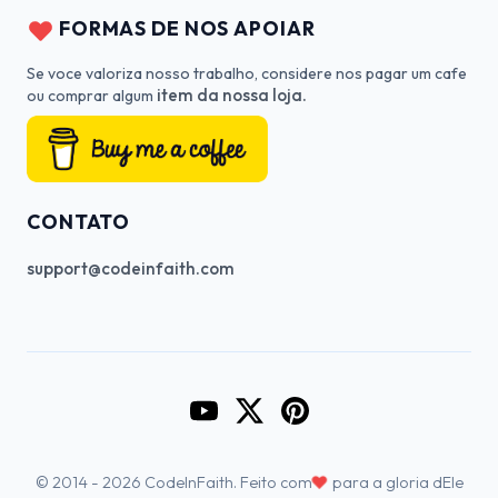
FORMAS DE NOS APOIAR
Se voce valoriza nosso trabalho, considere nos pagar um cafe
item da nossa loja.
ou comprar algum
CONTATO
support@codeinfaith.com
Go to CodeInFaith's YouTube Cha
Go to CodeInFaith's Twitter 
Go to CodeInFaith's Pin
♥
© 2014 - 2026 CodeInFaith. Feito com
para a gloria dEle