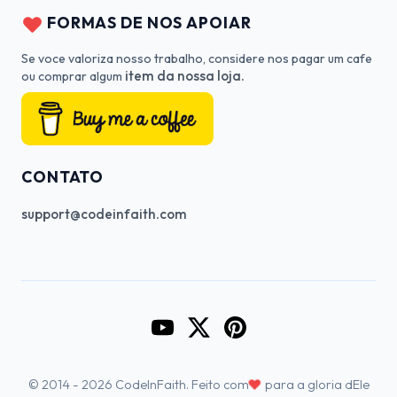
FORMAS DE NOS APOIAR
Se voce valoriza nosso trabalho, considere nos pagar um cafe
item da nossa loja.
ou comprar algum
CONTATO
support@codeinfaith.com
Go to CodeInFaith's YouTube Cha
Go to CodeInFaith's Twitter 
Go to CodeInFaith's Pin
♥
© 2014 - 2026 CodeInFaith. Feito com
para a gloria dEle