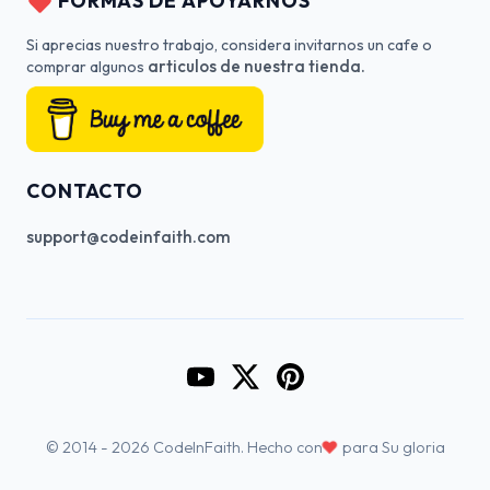
FORMAS DE APOYARNOS
Si aprecias nuestro trabajo, considera invitarnos un cafe o
articulos de nuestra tienda.
comprar algunos
CONTACTO
support@codeinfaith.com
Go to CodeInFaith's YouTube Cha
Go to CodeInFaith's Twitter 
Go to CodeInFaith's Pin
♥
© 2014 - 2026 CodeInFaith. Hecho con
para Su gloria